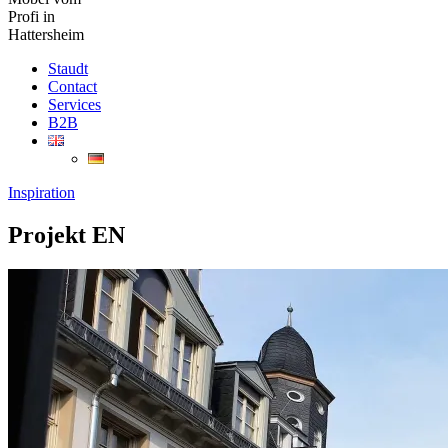
Profi in
Hattersheim
Staudt
Contact
Services
B2B
Inspiration
Projekt EN