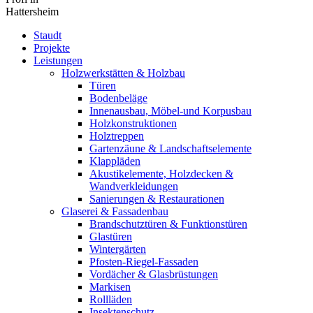
Hattersheim
Staudt
Projekte
Leistungen
Holzwerkstätten & Holzbau
Türen
Bodenbeläge
Innenausbau, Möbel-und Korpusbau
Holzkonstruktionen
Holztreppen
Gartenzäune & Landschaftselemente
Klappläden
Akustikelemente, Holzdecken &
Wandverkleidungen
Sanierungen & Restaurationen
Glaserei & Fassadenbau
Brandschutztüren & Funktionstüren
Glastüren
Wintergärten
Pfosten-Riegel-Fassaden
Vordächer & Glasbrüstungen
Markisen
Rollläden
Insektenschutz