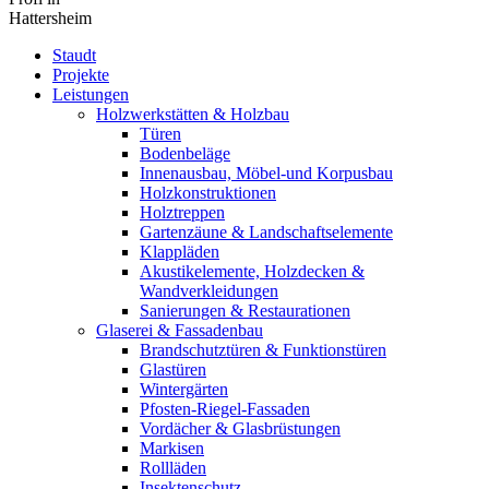
Hattersheim
Staudt
Projekte
Leistungen
Holzwerkstätten & Holzbau
Türen
Bodenbeläge
Innenausbau, Möbel-und Korpusbau
Holzkonstruktionen
Holztreppen
Gartenzäune & Landschaftselemente
Klappläden
Akustikelemente, Holzdecken &
Wandverkleidungen
Sanierungen & Restaurationen
Glaserei & Fassadenbau
Brandschutztüren & Funktionstüren
Glastüren
Wintergärten
Pfosten-Riegel-Fassaden
Vordächer & Glasbrüstungen
Markisen
Rollläden
Insektenschutz