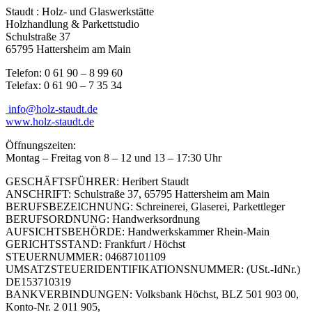
Staudt : Holz- und Glaswerkstätte
Holzhandlung & Parkettstudio
Schulstraße 37
65795 Hattersheim am Main
Telefon: 0 61 90 – 8 99 60
Telefax: 0 61 90 – 7 35 34
info@holz-staudt.de
www.holz-staudt.de
Öffnungszeiten:
Montag – Freitag von 8 – 12 und 13 – 17:30 Uhr
GESCHÄFTSFÜHRER: Heribert Staudt
ANSCHRIFT: Schulstraße 37, 65795 Hattersheim am Main
BERUFSBEZEICHNUNG: Schreinerei, Glaserei, Parkettleger
BERUFSORDNUNG: Handwerksordnung
AUFSICHTSBEHÖRDE: Handwerkskammer Rhein-Main
GERICHTSSTAND: Frankfurt / Höchst
STEUERNUMMER: 04687101109
UMSATZSTEUERIDENTIFIKATIONSNUMMER: (USt.-IdNr.)
DE153710319
BANKVERBINDUNGEN: Volksbank Höchst, BLZ 501 903 00,
Konto-Nr. 2 011 905,